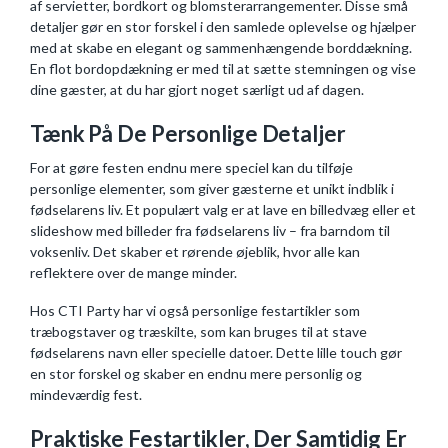
af servietter, bordkort og blomsterarrangementer. Disse små
detaljer gør en stor forskel i den samlede oplevelse og hjælper
med at skabe en elegant og sammenhængende borddækning.
En flot bordopdækning er med til at sætte stemningen og vise
dine gæster, at du har gjort noget særligt ud af dagen.
Tænk På De Personlige Detaljer
For at gøre festen endnu mere speciel kan du tilføje
personlige elementer, som giver gæsterne et unikt indblik i
fødselarens liv. Et populært valg er at lave en billedvæg eller et
slideshow med billeder fra fødselarens liv – fra barndom til
voksenliv. Det skaber et rørende øjeblik, hvor alle kan
reflektere over de mange minder.
Hos CTI Party har vi også personlige festartikler som
træbogstaver og træskilte, som kan bruges til at stave
fødselarens navn eller specielle datoer. Dette lille touch gør
en stor forskel og skaber en endnu mere personlig og
mindeværdig fest.
Praktiske Festartikler, Der Samtidig Er