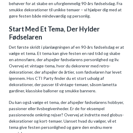
behøver for at skabe en uforglemmelig 90-års fødselsdag. Fra
smukke dekorationer til unikke temaer – vi hjælper dig med at
gøre festen både mindeværdig og personlig.
Start Med Et Tema, Der Hylder
Fødselaren
Det første skridt i planlægningen af en 90-års fødselsdag er at
vælge et tema. Et tema kan give festen en rød tråd og skabe
en atmosfære, der afspejler fødselarens personlighed og liv.
Overvej et vintage-tema, hvor du dekorerer med retro-
dekorationer, der afspejler de årtier, som fødselaren har levet
igennem. Hos CTI Party finder du et stort udvalg af
dekorationer, der passer til vintage-temaer, såsom lametta
gardiner, klassiske balloner og smukke bannere.
Du kan også vælge et tema, der afspejler fødselarens hobbyer,
passioner eller livsbegivenheder. Er de for eksempel
passionerede omkring rejser? Overvej at indrette med globus-
dekorationer og kort-temaer. Uanset hvad du vælger, vil et
tema give festen personlighed og gøre den endnu mere