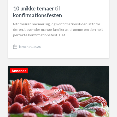
10 unikke temaer til
konfirmationsfesten
Når foråret nærmer sig, og konfirmationstiden står for
døren, begynder mange familier at drømme om den helt
perfekte konfirmationsfest. Det…
januar 29, 2026
P
o
s
t
d
Annonce
a
t
e