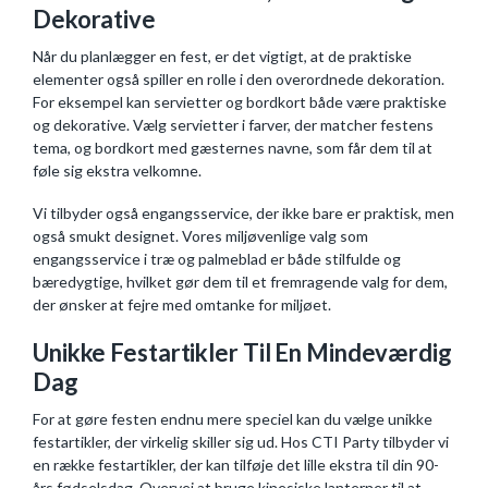
Dekorative
Når du planlægger en fest, er det vigtigt, at de praktiske
elementer også spiller en rolle i den overordnede dekoration.
For eksempel kan servietter og bordkort både være praktiske
og dekorative. Vælg servietter i farver, der matcher festens
tema, og bordkort med gæsternes navne, som får dem til at
føle sig ekstra velkomne.
Vi tilbyder også engangsservice, der ikke bare er praktisk, men
også smukt designet. Vores miljøvenlige valg som
engangsservice i træ og palmeblad er både stilfulde og
bæredygtige, hvilket gør dem til et fremragende valg for dem,
der ønsker at fejre med omtanke for miljøet.
Unikke Festartikler Til En Mindeværdig
Dag
For at gøre festen endnu mere speciel kan du vælge unikke
festartikler, der virkelig skiller sig ud. Hos CTI Party tilbyder vi
en række festartikler, der kan tilføje det lille ekstra til din 90-
års fødselsdag. Overvej at bruge kinesiske
lanterner til at