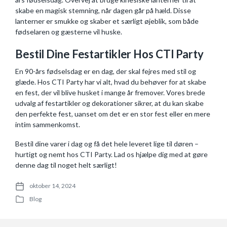
skabe en magisk stemning, når dagen går på hæld. Disse
lanterner er smukke og skaber et særligt øjeblik, som både
fødselaren og gæsterne vil huske.
Bestil Dine Festartikler Hos CTI Party
En 90-års fødselsdag er en dag, der skal fejres med stil og
glæde. Hos CTI Party har vi alt, hvad du behøver for at skabe
en fest, der vil blive husket i mange år fremover. Vores brede
udvalg af festartikler og dekorationer sikrer, at du kan skabe
den perfekte fest, uanset om det er en stor fest eller en mere
intim sammenkomst.
Bestil dine varer i dag og få det hele leveret lige til døren –
hurtigt og nemt hos CTI Party. Lad os hjælpe dig med at gøre
denne dag til noget helt særligt!
oktober 14, 2024
P
Blog
o
P
s
o
t
s
d