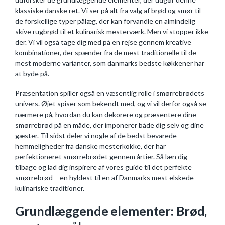
klassiske danske ret. Vi ser på alt fra valg af brød og smør til
de forskellige typer pålæg, der kan forvandle en almindelig
skive rugbrød til et kulinarisk mesterværk. Men vi stopper ikke
der. Vi vil også tage dig med på en rejse gennem kreative
kombinationer, der spænder fra de mest traditionelle til de
mest moderne varianter, som danmarks bedste køkkener har
at byde på.
Præsentation spiller også en væsentlig rolle i smørrebrødets
univers. Øjet spiser som bekendt med, og vi vil derfor også se
nærmere på, hvordan du kan dekorere og præsentere dine
smørrebrød på en måde, der imponerer både dig selv og dine
gæster. Til sidst deler vi nogle af de bedst bevarede
hemmeligheder fra danske mesterkokke, der har
perfektioneret smørrebrødet gennem årtier. Så læn dig
tilbage og lad dig inspirere af vores guide til det perfekte
smørrebrød – en hyldest til en af Danmarks mest elskede
kulinariske traditioner.
Grundlæggende elementer: Brød,