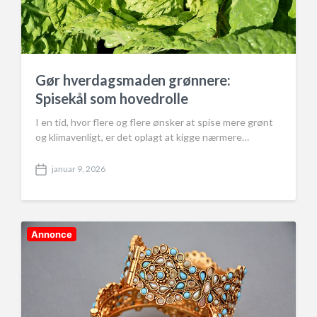
Gør hverdagsmaden grønnere:
Spisekål som hovedrolle
I en tid, hvor flere og flere ønsker at spise mere grønt
og klimavenligt, er det oplagt at kigge nærmere…
januar 9, 2026
P
o
s
t
d
Annonce
a
t
e