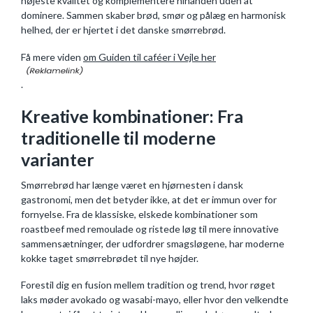
højeste kvalitet og komplementere hinanden uden at
dominere. Sammen skaber brød, smør og pålæg en harmonisk
helhed, der er hjertet i det danske smørrebrød.
Få mere viden
om Guiden til caféer i Vejle her
.
Kreative kombinationer: Fra
traditionelle til moderne
varianter
Smørrebrød har længe været en hjørnesten i dansk
gastronomi, men det betyder ikke, at det er immun over for
fornyelse. Fra de klassiske, elskede kombinationer som
roastbeef med remoulade og ristede løg til mere innovative
sammensætninger, der udfordrer smagsløgene, har moderne
kokke taget smørrebrødet til nye højder.
Forestil dig en fusion mellem tradition og trend, hvor røget
laks møder avokado og wasabi-mayo, eller hvor den velkendte