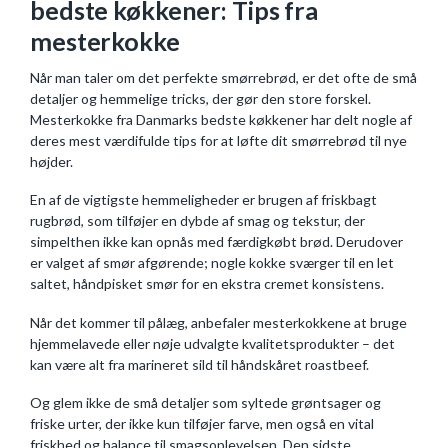
bedste køkkener: Tips fra
mesterkokke
Når man taler om det perfekte smørrebrød, er det ofte de små
detaljer og hemmelige tricks, der gør den store forskel.
Mesterkokke fra Danmarks bedste køkkener har delt nogle af
deres mest værdifulde tips for at løfte dit smørrebrød til nye
højder.
En af de vigtigste hemmeligheder er brugen af friskbagt
rugbrød, som tilføjer en dybde af smag og tekstur, der
simpelthen ikke kan opnås med færdigkøbt brød. Derudover
er valget af smør afgørende; nogle kokke sværger til en let
saltet, håndpisket smør for en ekstra cremet konsistens.
Når det kommer til pålæg, anbefaler mesterkokkene at bruge
hjemmelavede eller nøje udvalgte kvalitetsprodukter – det
kan være alt fra marineret sild til håndskåret roastbeef.
Og glem ikke de små detaljer som syltede grøntsager og
friske urter, der ikke kun tilføjer farve, men også en vital
friskhed og balance til smagsoplevelsen. Den sidste