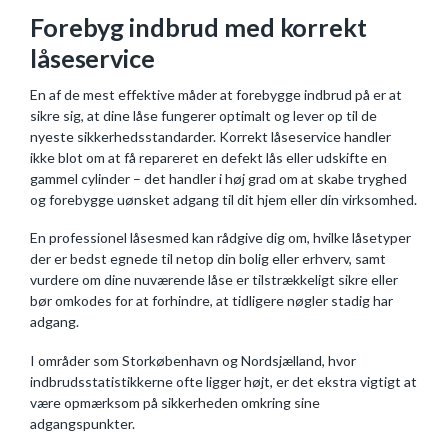
Forebyg indbrud med korrekt
låseservice
En af de mest effektive måder at forebygge indbrud på er at
sikre sig, at dine låse fungerer optimalt og lever op til de
nyeste sikkerhedsstandarder. Korrekt låseservice handler
ikke blot om at få repareret en defekt lås eller udskifte en
gammel cylinder – det handler i høj grad om at skabe tryghed
og forebygge uønsket adgang til dit hjem eller din virksomhed.
En professionel låsesmed kan rådgive dig om, hvilke låsetyper
der er bedst egnede til netop din bolig eller erhverv, samt
vurdere om dine nuværende låse er tilstrækkeligt sikre eller
bør omkodes for at forhindre, at tidligere nøgler stadig har
adgang.
I områder som Storkøbenhavn og Nordsjælland, hvor
indbrudsstatistikkerne ofte ligger højt, er det ekstra vigtigt at
være opmærksom på sikkerheden omkring sine
adgangspunkter.