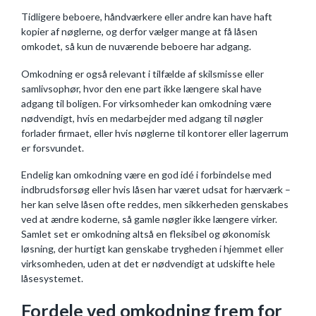
Tidligere beboere, håndværkere eller andre kan have haft
kopier af nøglerne, og derfor vælger mange at få låsen
omkodet, så kun de nuværende beboere har adgang.
Omkodning er også relevant i tilfælde af skilsmisse eller
samlivsophør, hvor den ene part ikke længere skal have
adgang til boligen. For virksomheder kan omkodning være
nødvendigt, hvis en medarbejder med adgang til nøgler
forlader firmaet, eller hvis nøglerne til kontorer eller lagerrum
er forsvundet.
Endelig kan omkodning være en god idé i forbindelse med
indbrudsforsøg eller hvis låsen har været udsat for hærværk –
her kan selve låsen ofte reddes, men sikkerheden genskabes
ved at ændre koderne, så gamle nøgler ikke længere virker.
Samlet set er omkodning altså en fleksibel og økonomisk
løsning, der hurtigt kan genskabe trygheden i hjemmet eller
virksomheden, uden at det er nødvendigt at udskifte hele
låsesystemet.
Fordele ved omkodning frem for