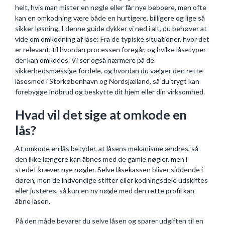
helt, hvis man mister en nøgle eller får nye beboere, men ofte
kan en omkodning være både en hurtigere, billigere og lige så
sikker løsning. I denne guide dykker vi ned i alt, du behøver at
vide om omkodning af låse: Fra de typiske situationer, hvor det
er relevant, til hvordan processen foregår, og hvilke låsetyper
der kan omkodes. Vi ser også nærmere på de
sikkerhedsmæssige fordele, og hvordan du vælger den rette
låsesmed i Storkøbenhavn og Nordsjælland, så du trygt kan
forebygge indbrud og beskytte dit hjem eller din virksomhed.
Hvad vil det sige at omkode en
lås?
At omkode en lås betyder, at låsens mekanisme ændres, så
den ikke længere kan åbnes med de gamle nøgler, men i
stedet kræver nye nøgler. Selve låsekassen bliver siddende i
døren, men de indvendige stifter eller kodningsdele udskiftes
eller justeres, så kun en ny nøgle med den rette profil kan
åbne låsen.
På den måde bevarer du selve låsen og sparer udgiften til en