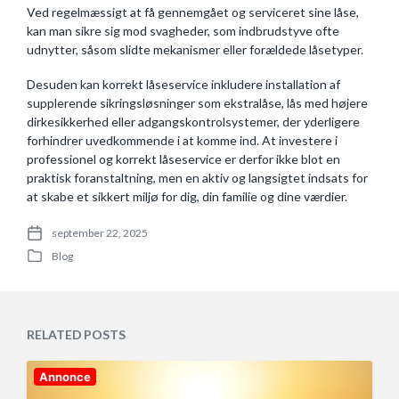
Ved regelmæssigt at få gennemgået og serviceret sine låse,
kan man sikre sig mod svagheder, som indbrudstyve ofte
udnytter, såsom slidte mekanismer eller forældede låsetyper.
Desuden kan korrekt låseservice inkludere installation af
supplerende sikringsløsninger som ekstralåse, lås med højere
dirkesikkerhed eller adgangskontrolsystemer, der yderligere
forhindrer uvedkommende i at komme ind. At investere i
professionel og korrekt låseservice er derfor ikke blot en
praktisk foranstaltning, men en aktiv og langsigtet indsats for
at skabe et sikkert miljø for dig, din familie og dine værdier.
september 22, 2025
P
Blog
o
P
s
o
t
s
d
t
a
e
RELATED POSTS
t
d
e
i
n
Annonce