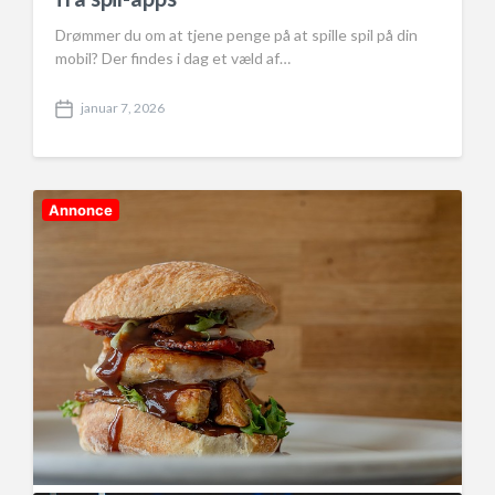
Drømmer du om at tjene penge på at spille spil på din
mobil? Der findes i dag et væld af…
januar 7, 2026
P
o
s
t
d
Annonce
a
t
e