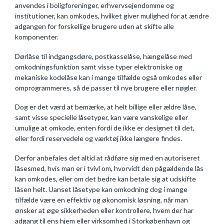
anvendes i boligforeninger, erhvervsejendomme og
institutioner, kan omkodes, hvilket giver mulighed for at ændre
adgangen for forskellige brugere uden at skifte alle
komponenter.
Dørlåse til indgangsdøre, postkasselåse, hængelåse med
omkodningsfunktion samt visse typer elektroniske og
mekaniske kodelåse kan i mange tilfælde også omkodes eller
omprogrammeres, så de passer til nye brugere eller nøgler.
Dog er det værd at bemærke, at helt billige eller ældre låse,
samt visse specielle låsetyper, kan være vanskelige eller
umulige at omkode, enten fordi de ikke er designet til det,
eller fordi reservedele og værktøj ikke længere findes.
Derfor anbefales det altid at rådføre sig med en autoriseret
låsesmed, hvis man er i tvivl om, hvorvidt den pågældende lås
kan omkodes, eller om det bedre kan betale sig at udskifte
låsen helt. Uanset låsetype kan omkodning dog i mange
tilfælde være en effektiv og økonomisk løsning, når man
ønsker at øge sikkerheden eller kontrollere, hvem der har
adgang til ens hjem eller virksomhed i Storkøbenhavn og