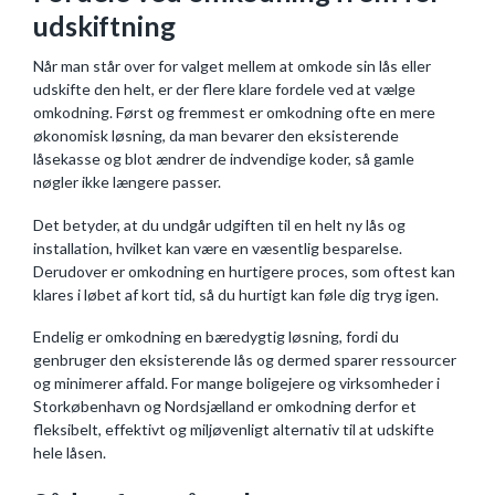
udskiftning
Når man står over for valget mellem at omkode sin lås eller
udskifte den helt, er der flere klare fordele ved at vælge
omkodning. Først og fremmest er omkodning ofte en mere
økonomisk løsning, da man bevarer den eksisterende
låsekasse og blot ændrer de indvendige koder, så gamle
nøgler ikke længere passer.
Det betyder, at du undgår udgiften til en helt ny lås og
installation, hvilket kan være en væsentlig besparelse.
Derudover er omkodning en hurtigere proces, som oftest kan
klares i løbet af kort tid, så du hurtigt kan føle dig tryg igen.
Endelig er omkodning en bæredygtig løsning, fordi du
genbruger den eksisterende lås og dermed sparer ressourcer
og minimerer affald. For mange boligejere og virksomheder i
Storkøbenhavn og Nordsjælland er omkodning derfor et
fleksibelt, effektivt og miljøvenligt alternativ til at udskifte
hele låsen.