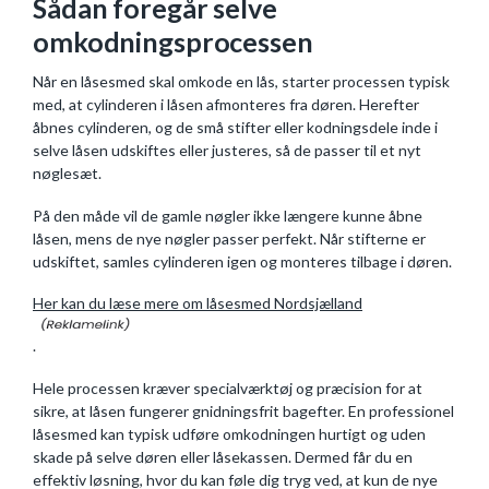
Sådan foregår selve
omkodningsprocessen
Når en låsesmed skal omkode en lås, starter processen typisk
med, at cylinderen i låsen afmonteres fra døren. Herefter
åbnes cylinderen, og de små stifter eller kodningsdele inde i
selve låsen udskiftes eller justeres, så de passer til et nyt
nøglesæt.
På den måde vil de gamle nøgler ikke længere kunne åbne
låsen, mens de nye nøgler passer perfekt. Når stifterne er
udskiftet, samles cylinderen igen og monteres tilbage i døren.
Her kan du læse mere om låsesmed Nordsjælland
.
Hele processen kræver specialværktøj og præcision for at
sikre, at låsen fungerer gnidningsfrit bagefter. En professionel
låsesmed kan typisk udføre omkodningen hurtigt og uden
skade på selve døren eller låsekassen. Dermed får du en
effektiv løsning, hvor du kan føle dig tryg ved, at kun de nye