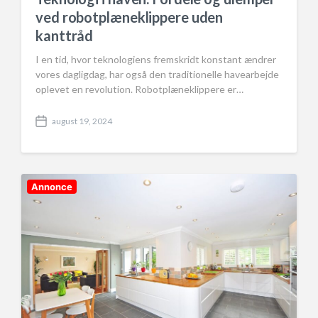
ved robotplæneklippere uden
kanttråd
I en tid, hvor teknologiens fremskridt konstant ændrer
vores dagligdag, har også den traditionelle havearbejde
oplevet en revolution. Robotplæneklippere er…
august 19, 2024
P
o
s
t
d
Annonce
a
t
e