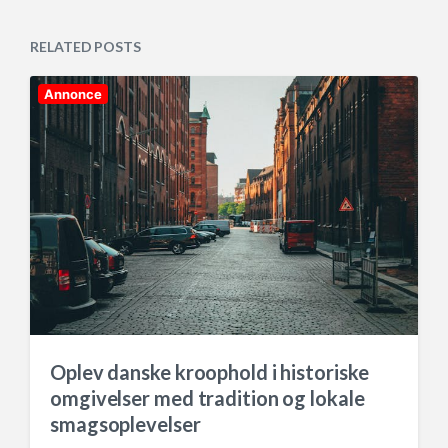
s
d
t
a
e
RELATED POSTS
t
d
e
i
n
Annonce
Oplev danske kroophold i historiske
omgivelser med tradition og lokale
smagsoplevelser