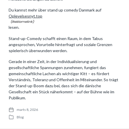
Du kannst mehr über stand up comedy Danmark auf
Oplevelsesnyt.top
lesen.
Stand-up-Comedy schafft einen Raum, in dem Tabus
angesprochen, Vorurteile hinterfragt und soziale Grenzen
spielerisch überwunden werden.
Gerade in einer Zeit, in der Individualisierung und
gesellschaftliche Spannungen zunehmen, fungiert das
gemeinschaftliche Lachen als wichtiger Kitt – es fördert
Verständnis, Toleranz und Offenheit im Miteinander. So trägt
der Stand-up-Boom dazu bei, dass sich die dänische
Gesellschaft ein Stück näherkommt – auf der Bühne wie im
Publikum.
marts 8, 2026
P
Blog
o
P
s
o
t